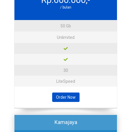
/ bulan
50 Gb
Unlimited
30
LiteSpeed
Order Now
Kamajaya