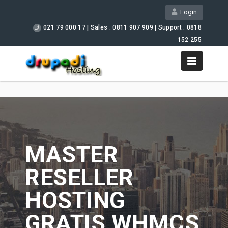
Login
021 79 000 17 | Sales : 0811 907 909 | Support : 0818
152 255
Support
MASTER
RESELLER
HOSTING
GRATIS WHMCS