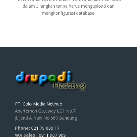
dalam 3 langkah tanpa harus mengupload dan
mengkonfigurasi database.
PT. Colo Media Netindo
Apartemen Gateway LG1 No.7,
Jl. Jend A. Yani No.669 Bandung
Phone:
021 79 000 17
WA Sales :
0811 907 909