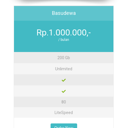
Basudewa
Rp.1.000.000,-
/ bulan
200 Gb
Unlimited
80
LiteSpeed