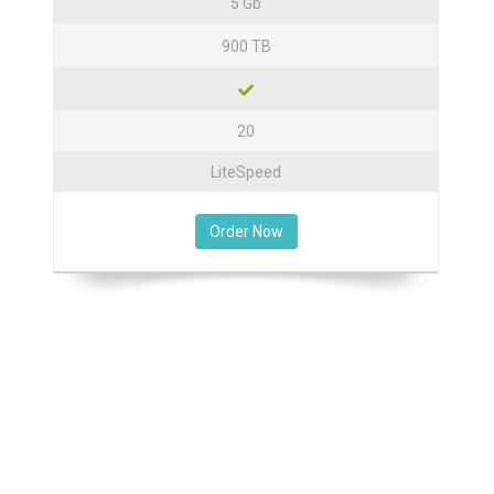
5 Gb
900 TB
20
LiteSpeed
Order Now