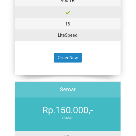
900 TB
15
LiteSpeed
Order Now
Semar
Rp.150.000,-
/ bulan