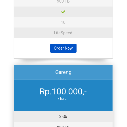
900 TB
10
LiteSpeed
Order Now
Gareng
Rp.100.000,-
/ bulan
3 Gb