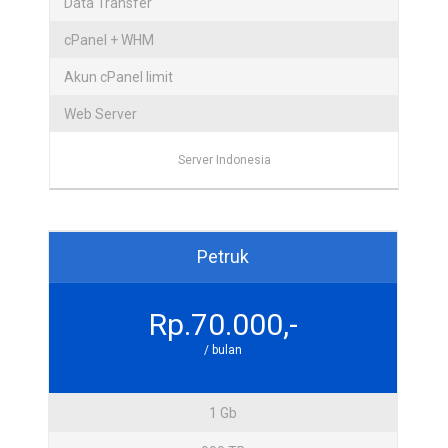
Data Transfer
cPanel + WHM
Akun cPanel limit
Web Server
Server Indonesia
Petruk
Rp.70.000,-
/ bulan
1 Gb